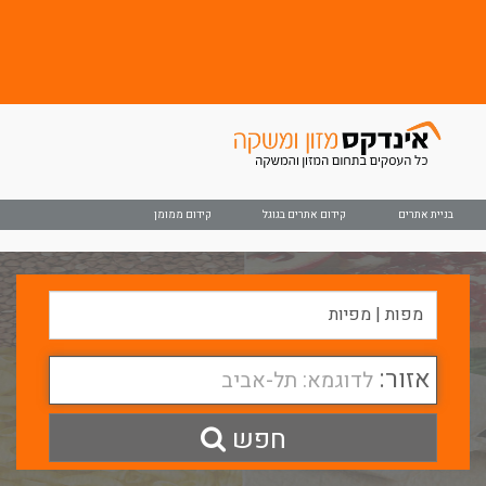
בניית אתרים
קידום אתרים בגוגל
קידום ממומן
אזור:
לדוגמא: תל-אביב
חפש