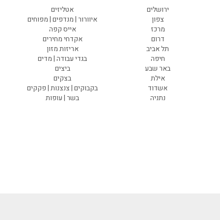
ירושלים
אטליזים
צפון
איוורור | מנדפים | מפוחים
מרכז
אייס קפה
דרום
אקדחי מחירים
תל אביב
אריזות מזון
חיפה
בגדי עבודה | מדים
באר שבע
ביצים
אילת
בצקים
אשדוד
בקבוקים | צנצנות | פקקים
נתניה
בשר | עופות