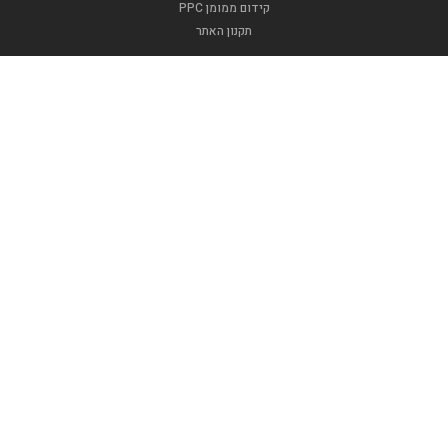
קידום ממומן PPC
תקנון האתר
.
אופנה וטקסטיל
דפוסגרף
אינדקס בר מצווה
אינדקס עסקים
אינדקס מזון ומשקה
האינדקסים שלנו
אינדקס חתונה
אינדקס בידור
אינדקס ברית
אינדקס תיירות