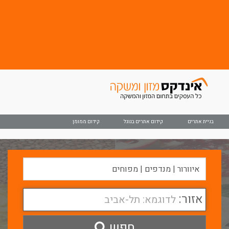
בניית אתרים
קידום אתרים בגוגל
קידום ממומן
אזור:
לדוגמא: תל-אביב
חפש