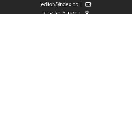
editor@index.co.il
המסגר 5, תל-אביב
.
.
מי אנחנו
בניית אתרים וחנויות
קידום אורגני Seo
קידום ממומן PPC
תקנון האתר
.