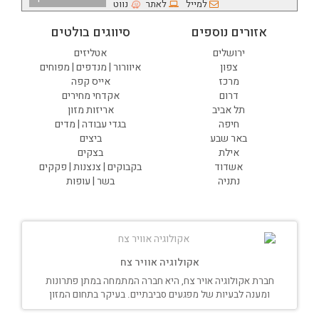
למייל
לאתר
נווט
אזורים נוספים
סיווגים בולטים
ירושלים
אטליזים
צפון
איוורור | מנדפים | מפוחים
מרכז
אייס קפה
דרום
אקדחי מחירים
תל אביב
אריזות מזון
חיפה
בגדי עבודה | מדים
באר שבע
ביצים
אילת
בצקים
אשדוד
בקבוקים | צנצנות | פקקים
נתניה
בשר | עופות
אקולוגיה אוויר צח
חברת אקולוגיה אויר צח, היא חברה המתמחה במתן פתרונות
ומענה לבעיות של מפגעים סביבתיים. בעיקר בתחום המזון