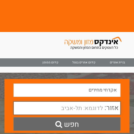
בניית אתרים
קידום אתרים בגוגל
קידום ממומן
אזור:
לדוגמא: תל-אביב
חפש