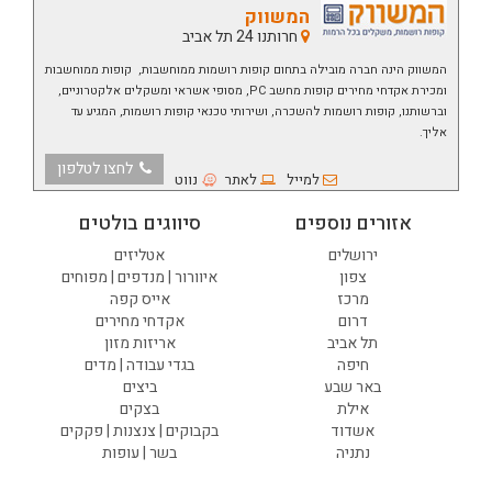
המשווק
חרותנו 24 תל אביב
המשווק הינה חברה מובילה בתחום קופות רושמות ממוחשבות, קופות ממוחשבות
ומכירת אקדחי מחירים קופות מחשב PC, מסופי אשראי ומשקלים אלקטרוניים,
וברשותנו, קופות רושמות להשכרה, ושירותי טכנאי קופות רושמות, המגיע עד
אליך.
לחצו לטלפון
למייל
לאתר
נווט
אזורים נוספים
סיווגים בולטים
ירושלים
אטליזים
צפון
איוורור | מנדפים | מפוחים
מרכז
אייס קפה
דרום
אקדחי מחירים
תל אביב
אריזות מזון
חיפה
בגדי עבודה | מדים
באר שבע
ביצים
אילת
בצקים
אשדוד
בקבוקים | צנצנות | פקקים
נתניה
בשר | עופות