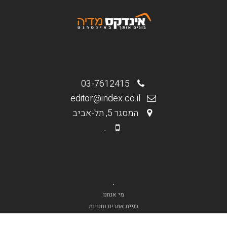
03-7612415
editor@index.co.il
המסגר 5, תל-אביב
.
.
מי אנחנו
בניית אתרים וחנויות
קידום אורגני Seo