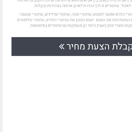
ין אם זה טיול בטבע, בין אם אתם נוסעים לנסיעה ארוכה וזקוקים לארוחה
לאכול. שימורים זו דרך נהדרת לארגן ארוחה במהירות ובקלות.
רי הדגים אפשר למצוא; שימורי טונה, שימורי סרדינים, שימורי אנשובי.
ם המשדרגות את הטעם. ישנם כמובן את שימורי התירס, שימורי מלפוננים
קות מוצרי מזון כשבין היתר הן משווקות גם
שימורים בסיטונאות
.
בלת הצעת מחיר