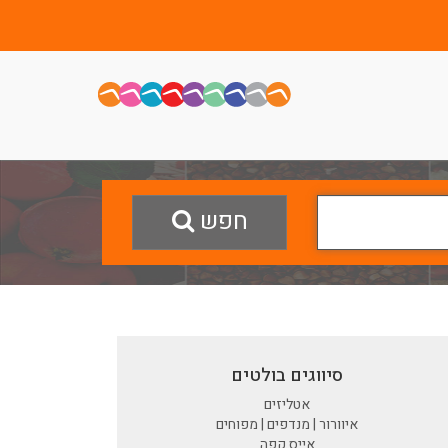
חפש
סיווגים בולטים
אטליזים
איוורור | מנדפים | מפוחים
אייס קפה