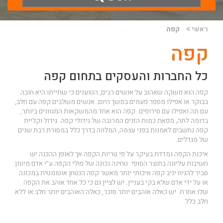
ראשי
קפה
קפה
כל החברות והעסקים בתחום קפה
קפה הוא משקה שאהוב על אנשים רבים, הטוענים כי שתייתו היא חובה
בבוקר או אפילו מספר פעמים במשך היום. אנשים משלבים קפה עם חלב,
עם תה ואפילו עם סירופים. קפה הוא אחד מהמשקאות המגוונים ביותר,
בדומה לתה, מפאת כמות הזנים המרובה של גידולי קפה. גידול וקליית
קפה נחשבים לאמנות בפני עצמה, המלווה בדרך כלל במסורת רבת שנים
של מגדלים.
איכות הקפה נמדדת בעיקר על פי טריות הקפה אך לאופן ההכנה יש
חשיבות עליונה בתוצר הסופי. טחינה נכונה של פולי הקפה ע"י אדם מיומן
סביר להניח יניב קפה איכותי יותר מאשר קפה הנטחן אוטומטית במכונה
או על ידי אדם שלא בקי בעניין. יש לציין גם כי כל אחד אוהב את הקפה
שלו אחרת. יש כאלה אוהבים יותר סוכר, כאלה האוהבים יותר חלב או ללא
חלב כלל.