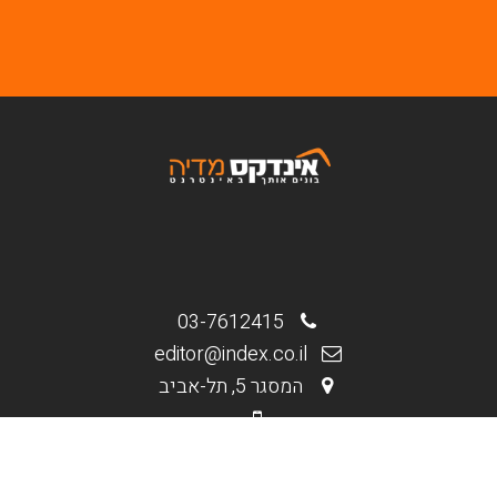
03-7612415
editor@index.co.il
המסגר 5, תל-אביב
.