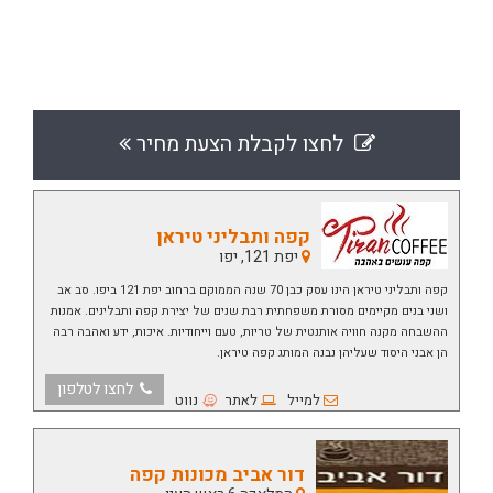
לחצו לקבלת הצעת מחיר
קפה ותבליני טיראן
יפת 121, יפו
קפה ותבליני טיראן הינו עסק כבן 70 שנה הממוקם ברחוב יפת 121 ביפו. סב אב
ושני בנים מקיימים מסורת משפחתית רבת שנים של יצירת קפה ותבלינים. אמנות
ההשבחה מקנה חוויה אותנטית של טריות, טעם וייחודיות. איכות, ידע ואהבה רבה
הן אבני היסוד שעליהן נבנה המותג קפה טיראן.
לחצו לטלפון
למייל
לאתר
נווט
דור אביב מכונות קפה