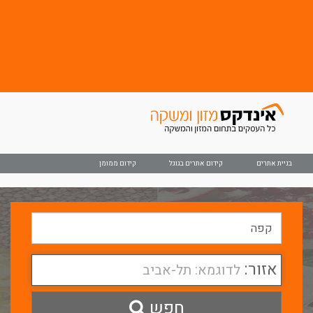
בניית אתרים
קידום אתרים בגוגל
קידום ממומן
אזור:
לדוגמא: תל-אביב
חפש