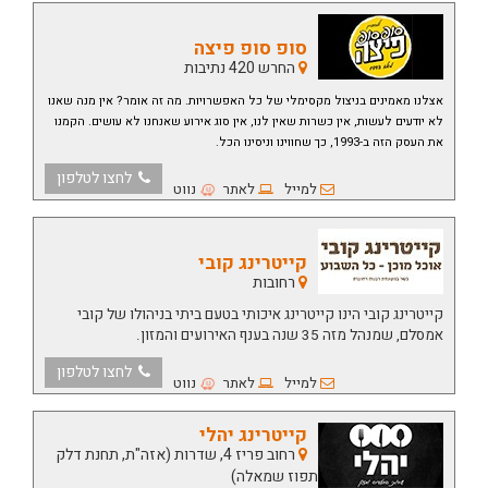
סופ סופ פיצה
החרש 420 נתיבות
אצלנו מאמינים בניצול מקסימלי של כל האפשרויות. מה זה אומר? אין מנה שאנו
לא יודעים לעשות, אין כשרות שאין לנו, אין סוג אירוע שאנחנו לא עושים. הקמנו
את העסק הזה ב-1993, כך שחווינו וניסינו הכל.
לחצו לטלפון
למייל
לאתר
נווט
קייטרינג קובי
רחובות
קייטרינג קובי הינו קייטרינג איכותי בטעם ביתי בניהולו של קובי
אמסלם, שמנהל מזה 35 שנה בענף האירועים והמזון.
לחצו לטלפון
למייל
לאתר
נווט
קייטרינג יהלי
רחוב פריז 4, שדרות (אזה"ת, תחנת דלק
תפוז שמאלה)