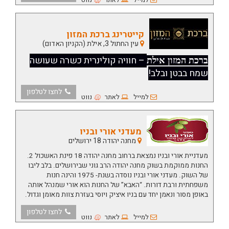
קייטרינג ברכת המזון
עין החתול 3, אילת (הקניון האדום)
– חוויה קולינרית כשרה שעושה
ברכת המזון אילת
שמח בבטן ובלב!
לחצו לטלפון
למייל
לאתר
נווט
מעדני אורי ובניו
מחנה יהודה 18 ירושלים
מעדניית אורי ובניו נמצאת ברחוב מחנה יהודה 18 פינת האשכול 2.
החנות ממוקמת בשוק מחנה יהודה הרב גוני שבירושלים. בלב ליבו
של השוק. מעדני אורי ובניו נוסדה בשנת- 1975 והינה חנות
משפחתית ורבת דורות. “האבא” של החנות הוא אורי שמנהל אותה
באופן מסור ונאמן יחד עם בניו איציק ויוסי בעזרת צוות מאומן וגדול.
לחצו לטלפון
למייל
לאתר
נווט