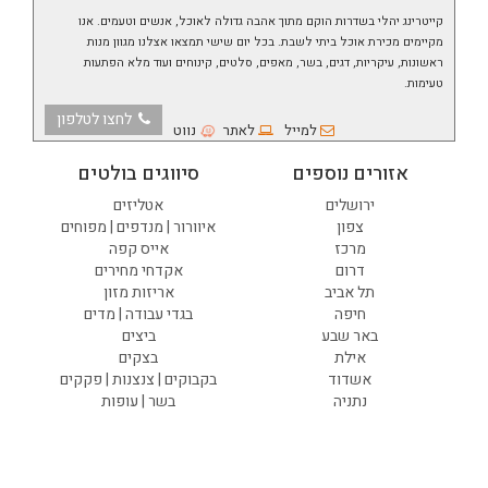
קייטרינג יהלי בשדרות הוקם מתוך אהבה גדולה לאוכל, אנשים וטעמים. אנו
מקיימים מכירת אוכל ביתי לשבת. בכל יום שישי תמצאו אצלנו מגוון מנות
ראשונות, עיקריות, דגים, בשר, מאפים, סלטים, קינוחים ועוד מלא הפתעות
טעימות.
לחצו לטלפון
למייל
לאתר
נווט
אזורים נוספים
סיווגים בולטים
ירושלים
אטליזים
צפון
איוורור | מנדפים | מפוחים
מרכז
אייס קפה
דרום
אקדחי מחירים
תל אביב
אריזות מזון
חיפה
בגדי עבודה | מדים
באר שבע
ביצים
אילת
בצקים
אשדוד
בקבוקים | צנצנות | פקקים
נתניה
בשר | עופות