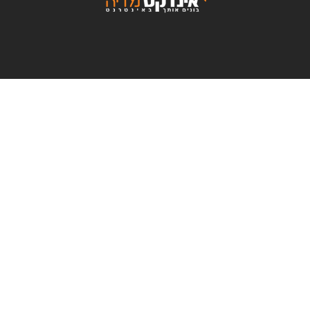
03-7612415
editor@index.co.il
המסגר 5, תל-אביב
.
.
מי אנחנו
בניית אתרים וחנויות