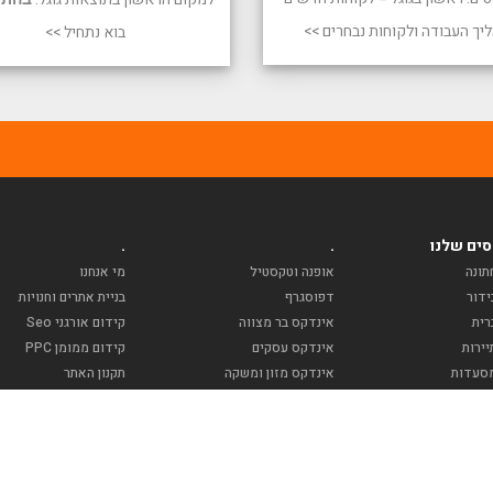
יך העבודה ולקוחות נבחרים >>
בוא נתחיל >>
ים שלנו
.
.
תונה
אופנה וטקסטיל
מי אנחנו
ידור
דפוסגרף
בניית אתרים וחנויות
רית
אינדקס בר מצווה
קידום אורגני Seo
ירות
אינדקס עסקים
קידום ממומן PPC
סעדות
אינדקס מזון ומשקה
תקנון האתר