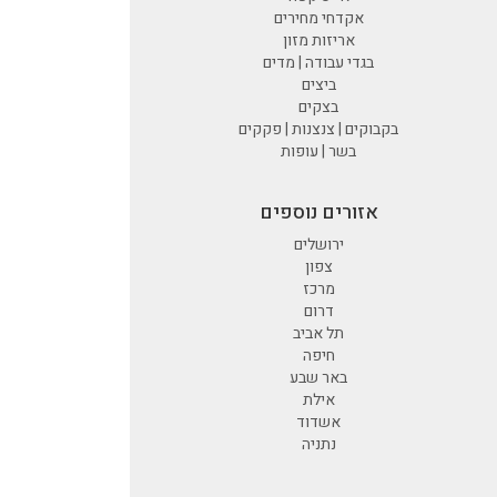
אקדחי מחירים
אריזות מזון
בגדי עבודה | מדים
ביצים
בצקים
בקבוקים | צנצנות | פקקים
בשר | עופות
אזורים נוספים
ירושלים
צפון
מרכז
דרום
תל אביב
חיפה
באר שבע
אילת
אשדוד
נתניה