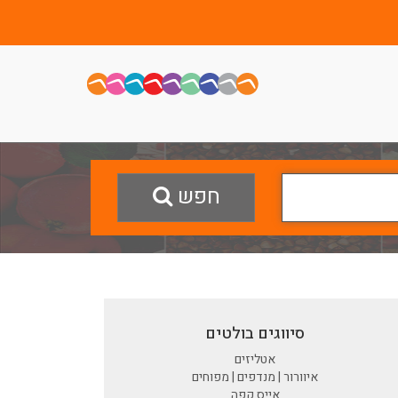
חפש
סיווגים בולטים
אטליזים
איוורור | מנדפים | מפוחים
אייס קפה