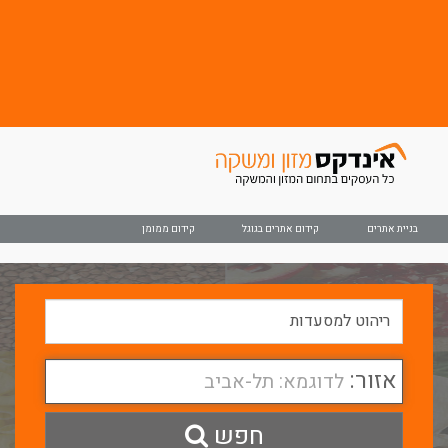
בניית אתרים
קידום אתרים בגוגל
קידום ממומן
אזור:
לדוגמא: תל-אביב
חפש