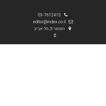
03-7612415
editor@index.co.il
המסגר 5, תל-אביב
.
.
מי אנחנו
בניית אתרים וחנויות
קידום אורגני Seo
קידום ממומן PPC
תקנון האתר