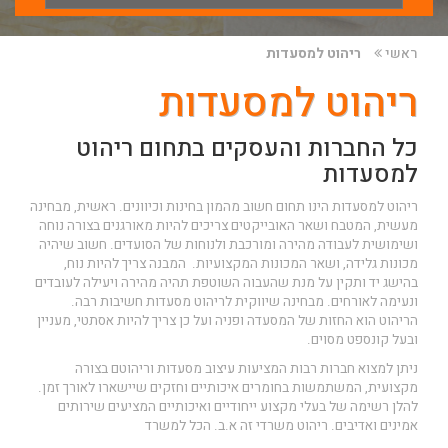
ראשי
ריהוט למסעדות
ריהוט למסעדות
כל החברות והעסקים בתחום ריהוט
למסעדות
ריהוט למסעדות הינו תחום חשוב מהמון בחינות וכיוונים. ראשית, מבחינה
מעשית, המטבח ושאר האובייקטים צריכים להיות מאורגנים בצורה נוחה
ושימושית לעבודה מהירה ומורכבת ולנוחות של הסועדים. חשוב שיהיה
מכונות גלידה, ושאר המכונות המקצועיות. המבנה צריך להיות נוח,
בהישג יד ותקין על מנת שהעבוה השוטפת תהיה מהירה ויעילה לעובדים
ונעימה לאורחים. מבחינה שיווקית לריהוט מסעדות חשיבות רבה.
הריהוט הוא החזות של המסעדה ופניה ועל כן צריך להיות אסתטי, מעניין
ובעל קונספט מסוים.
ניתן למצוא חברות רבות המציעות עיצוב מסעדות וריהוטם בצורה
מקצועית, המשתמשות בחומרים איכותיים וחזקים שיישארו לאורך זמן.
להלן רשימה של בעלי מקצוע ייחודיים ואיכותיים המציעים שירותים
אמינים ואדיבים.
ריהוט משרדי
זה א.ב. הכל למשרד