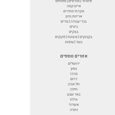
איוורור | מנדפים | מפוחים
אייס קפה
אקדחי מחירים
אריזות מזון
בגדי עבודה | מדים
ביצים
בצקים
בקבוקים | צנצנות | פקקים
בשר | עופות
אזורים נוספים
ירושלים
צפון
מרכז
דרום
תל אביב
חיפה
באר שבע
אילת
אשדוד
נתניה