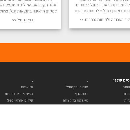
היות בדף הראשון בגוגל בביטויים
אתה תקבע את המילים והתקציב ואנו
טים. ראשון בגוגל = לקוחות חדשים
למקום הראשון בתוצאות גוגל.
בהתח
יך העבודה ולקוחות נבחרים >>
בוא נתחיל >>
ים שלנו
.
.
תונה
אופנה וטקסטיל
מי אנחנו
ידור
דפוסגרף
בניית אתרים וחנויות
רית
אינדקס בר מצווה
קידום אורגני Seo
ירות
אינדקס עסקים
קידום ממומן PPC
סעדות
אינדקס מזון ומשקה
תקנון האתר