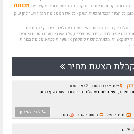
מכונות
גם מכונות קטנות ובינוניות. מיקסרים מקצועיים וחצי מקצועיים,
ובן כל הציוד הכבד ומכונות הענק - כל אלו הם מכונות המזון אשר להן שוק
יש לו חלק חשוב גם בענף האירועים. כיום לא חייבים רק לקנות את
נים כמו ימי הולדת, עריכת פסטיבלים, על האש ואירועים נוספים ואחרים.
ור לפוקאצ'ות, מכונות להכנת פופקורן או שערות סבתא, מכונות בצורות
כה.
בלת הצעת מחיר
וק
יאיר אברהם שטרן 3 באר שבע
ת בשיפור, ייעול ופיתוח מפעלים, חברות ובתי עסק בענף המזון
לחצו לטלפון
פנייה למייל
קישור לאתר
נווט