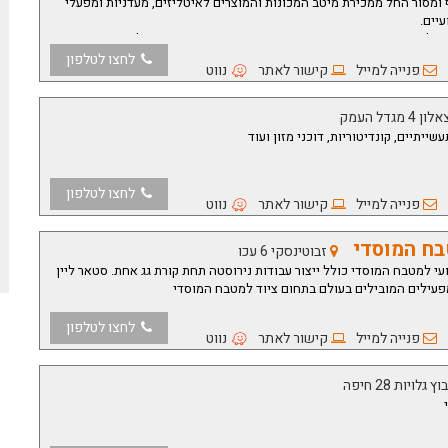
 ומסור החל ממכירת מיטב המכונות והמוצרים לאיטליזים, מעדניות ומפעלי
יים.
אליכם מכונות וציוד מקצועי וחדשני מהיצרנים הטובים בעולם.
לחצו לטלפון
פנייה למייל
קישור לאתר
נווט
ון 4 מגדל העמק
יתיים, קונדיטוריות, דוכני מזון ועוד
לחצו לטלפון
פנייה למייל
קישור לאתר
נווט
טבח המוסדי
זבוטינסקי 6 עכו
י למטבח המוסדי כולל ייצור עבודות נירוסטה תחת קורת גג אחת. סטאר ליין
פעילים המובילים בעולם בתחום ציוד למטבח המוסדי
לחצו לטלפון
פנייה למייל
קישור לאתר
נווט
 גלויות 28 חיפה