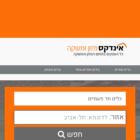
בניית אתרים
קידום אתרים בגוגל
קידום ממומן
אזור:
לדוגמא: תל-אביב
חפש