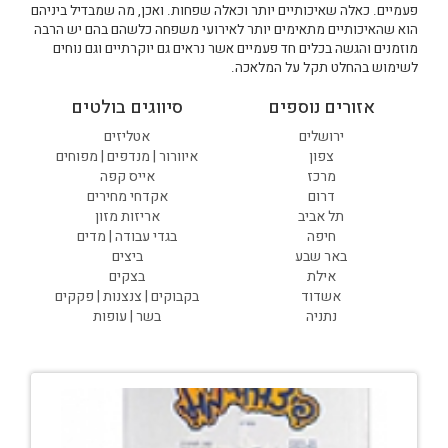
פעמיים. כאלה שאיכותיים יותר וכאלה שפחות. ואכן, מה שמבדיל ביניהם
הוא שהאיכותיים מתאימים יותר לאירועי משפחה כלשהם בהם יש הרבה
מוזמנים והגשה בכלים חד פעמיים אשר נראים גם יוקרתיים וגם נוחים
לשימוש בהחלט תקל על המלאכה.
אזורים נוספים
סיווגים בולטים
ירושלים
אטליזים
צפון
איוורור | מנדפים | מפוחים
מרכז
אייס קפה
דרום
אקדחי מחירים
תל אביב
אריזות מזון
חיפה
בגדי עבודה | מדים
באר שבע
ביצים
אילת
בצקים
אשדוד
בקבוקים | צנצנות | פקקים
נתניה
בשר | עופות