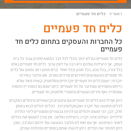
ראשי
כלים חד פעמיים
כלים חד פעמיים
כל החברות והעסקים בתחום כלים חד
פעמיים
כלים חד פעמיים הם לא יותר מכלי לכל דבר המוצא פתרון עבור כל בית
ועסק. אך היעילות שלהם היא רבה עד לאין ערוך. כלים חד פעמיים באים
בכל צורה, בכל צבע, בכל סגנון ובכל אופי. קיים מגוון רחב ומגוון של כלים
חד פעמיים המשמשים לאירועים וצרכים שונים. אם מדובר באירוח
יוקרתי, ישנם כלים חד פעמיים יוקרתיים מפלסטיק קשיח מאד שלא
הייתם מאמינים שמדובר על חד פעמיים. כיום ישנם גם כוסות יין וכוסות
שמפנייה ואף סירים העשויים מחומרי פלסטיק חד פעמיים.
ניתן אף לרכוש כלים חד פעמיים עם עיצובים וקישוטיים מיוחדים המקנים
לכלים תחושה של יוקרה ואקסקלוסיביות. הכלים יכולים לבוא באופן
חלק, לבן, הכי פשוט ויכולים גם להיות צבעוניים וססגוניים לימי הולדת
ולילדים. העלות אינה יקרה, היעילות נפלאה. אין צורך לשטוף את הכלים
לאחר השימוש. אך עם זאת לא מדובר במעשה של זיהום הסביבה, שכן
ניתן למחזר את הכלים. ניתן להשיג אותם בסופרים ומכולות שונים,