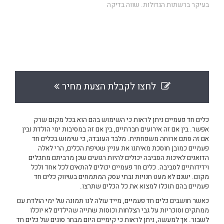
בעיקר ברשתות הגדולות. שווה בדיקה
לחצו לקבלת הצעת מחיר
כלים חד פעמיים ניתן לראות כי השימוש בהם הוא בכל מקום שרק
אפשר. בין אם זה אירועים חברתיים, בין אם זה במסיבות ימי הולדת ובין
אם זה סתם ארוחה משפחתית. מלבד העובדה, כי שימוש בכלים חד
פעמיים כמובן חוסכת מאיתנו את עניין שטיפת הכלים, הרי לאלה
הדואגים לאיכות הסביבה יכולים להיות רגועים שכן מרביתם מתכלים
וידידותיים לסביבה. כלים חד פעמיים יכולים להתאים לכל אחד ולכל
מקום. ישנם לא מעט חנויות ובתי עסק המתמחים בשיווק כלים חד
פעמיים בהם תוכלו למצוא את כל הכלים שתרצו.
כאשר חושבים כלים חד פעמיים, מייד עולה לנו תמונה של ימי הולדת עם
ממתקים וסוכריות על גבי הצלחות וכוסות שתייה שהילדים לא יוכלו
לשבור. אך למעשה, ניתן לראות כי קימיים היום מבחר סוגים של כלים חד