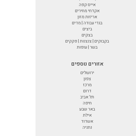
אייס קפה
אקדחי מחירים
אריזות מזון
בגדי עבודה | מדים
ביצים
בצקים
בקבוקים | צנצנות | פקקים
בשר | עופות
אזורים נוספים
ירושלים
צפון
מרכז
דרום
תל אביב
חיפה
באר שבע
אילת
אשדוד
נתניה