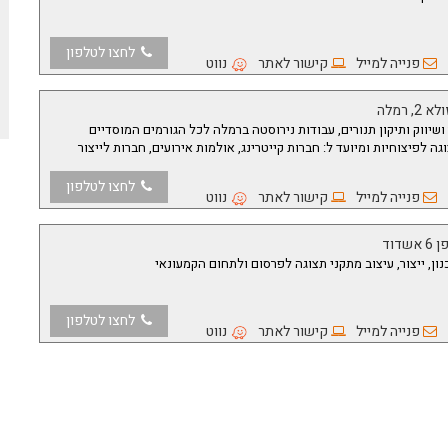
לחצו לטלפון
פנייה למייל
קישור לאתר
נווט
, רמלה
 ושיווק ותיקון תנורים, עבודות נירוסטה ברמלה לכל הגורמים המוסדיים
גה לפיצוחיות ומיועד ל: חברות קייטרינג, אולמות אירועים, חברות לייצור
לחצו לטלפון
פנייה למייל
קישור לאתר
נווט
אשדוד
ן, ייצור, עיצוב מתקני תצוגה לפרסום ולתחום הקמעונאי
לחצו לטלפון
פנייה למייל
קישור לאתר
נווט