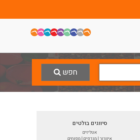
חפש
סיווגים בולטים
אטליזים
איוורור | מנדפים | מפוחים