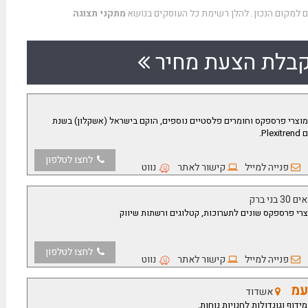
ם למקום הנכון. להלן רשימת כל העוסקים בנושא
מתקני תצוגה
בלת הצעת מחיר
מוצרי פרספקס וחומרים פלסטיים נוספים, הוקם בישראל (אשקלון) בשנת
.
Plexitrend
לחצו לטלפון
פנייה למייל
קישור לאתר
נווט
ני ברק
צרי פרספקס שונים לתערוכות, קטלוגים ורשתות שיווק
לחצו לטלפון
פנייה למייל
קישור לאתר
נווט
עמ
אשדוד
ידוף וגונדולות לחנויות נוחות.