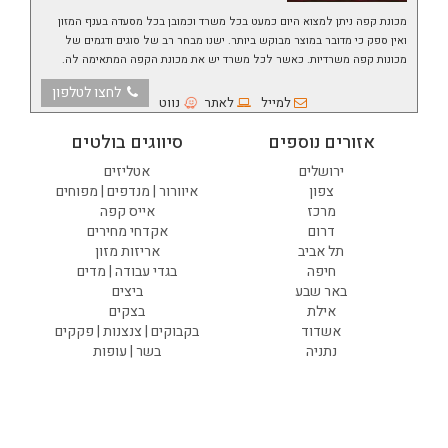
מכונת קפה ניתן למצוא היום כמעט בכל משרד וכמובן בכל מסעדה בענף המזון
ואין ספק כי מדובר במוצר מבוקש ביותר. ישנו מבחר רב של סוגים ודגמים של
מכונות קפה משרדיות. כאשר לכל משרד יש את מכונת הקפה המתאימה לה.
לחצו לטלפון
למייל
לאתר
נווט
אזורים נוספים
סיווגים בולטים
ירושלים
אטליזים
צפון
איוורור | מנדפים | מפוחים
מרכז
אייס קפה
דרום
אקדחי מחירים
תל אביב
אריזות מזון
חיפה
בגדי עבודה | מדים
באר שבע
ביצים
אילת
בצקים
אשדוד
בקבוקים | צנצנות | פקקים
נתניה
בשר | עופות