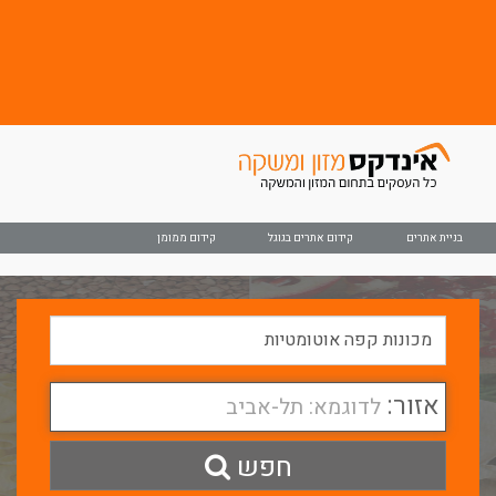
בניית אתרים
קידום אתרים בגוגל
קידום ממומן
אזור:
לדוגמא: תל-אביב
חפש