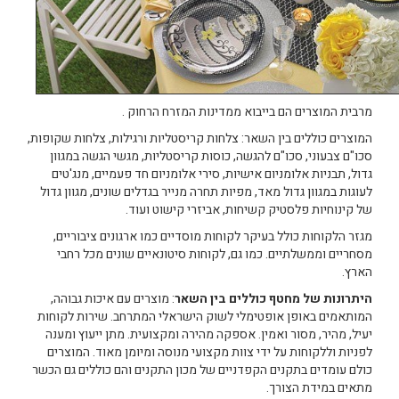
מרבית המוצרים הם בייבוא ממדינות המזרח הרחוק .
המוצרים כוללים בין השאר: צלחות קריסטליות ורגילות, צלחות שקופות,
סכו"ם צבעוני, סכו"ם להגשה, כוסות קריסטליות, מגשי הגשה במגוון
גדול, תבניות אלומניום אישיות, סירי אלומניום חד פעמיים, מנג'טים
לעוגות במגוון גדול מאד, מפיות תחרה מנייר בגדלים שונים, מגוון גדול
של קינוחיות פלסטיק קשיחות, אביזרי קישוט ועוד.
מגזר הלקוחות כולל בעיקר לקוחות מוסדיים כמו ארגונים ציבוריים,
מסחריים וממשלתיים. כמו גם, לקוחות סיטונאיים שונים מכל רחבי
הארץ.
היתרונות של מחטף כוללים בין השאר
: מוצרים עם איכות גבוהה,
המותאמים באופן אופטימלי לשוק הישראלי המתרחב. שירות לקוחות
יעיל, מהיר, מסור ואמין. אספקה מהירה ומקצועית. מתן ייעוץ ומענה
לפניות וללקוחות על ידי צוות מקצועי מנוסה ומיומן מאוד. המוצרים
כולם עומדים בתקנים הקפדניים של מכון התקנים והם כוללים גם הכשר
מתאים במידת הצורך.